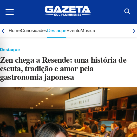
Ir
para
o
conteúdo
‹
›
Home
Curiosidades
Destaque
Evento
Música
Destaque
Zen chega a Resende: uma história de
escuta, tradição e amor pela
gastronomia japonesa