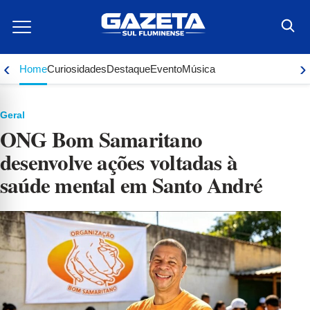
Ir
para
o
conteúdo
‹
›
Home
Curiosidades
Destaque
Evento
Música
Geral
ONG Bom Samaritano
desenvolve ações voltadas à
saúde mental em Santo André