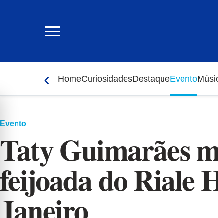
Ir
para
o
conteúdo
‹
Home
Curiosidades
Destaque
Evento
Músi
Evento
Taty Guimarães m
feijoada do Riale 
Janeiro