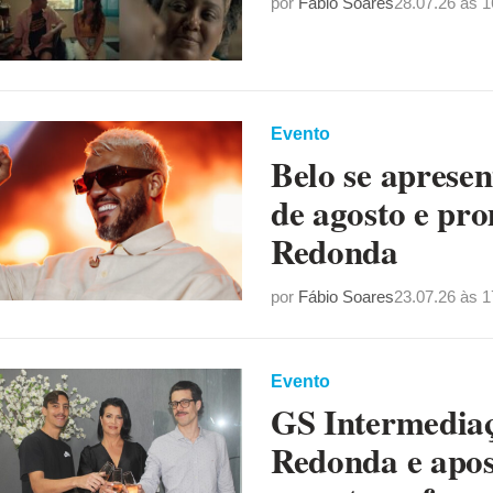
por
Fábio Soares
28.07.26 às 1
Evento
Belo se apresen
de agosto e pro
Redonda
por
Fábio Soares
23.07.26 às 1
Evento
GS Intermediaç
Redonda e apos