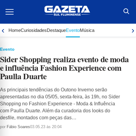
Ir
para
o
conteúdo
‹
›
Home
Curiosidades
Destaque
Evento
Música
Evento
Sider Shopping realiza evento de moda
e influência Fashion Experience com
Paulla Duarte
As principais tendências do Outono Inverno serão
apresentadas no dia 05/05, sexta-feira, às 19h, no Sider
Shopping no Fashion Experience - Moda & Influência
com Paulla Duarte. Além da curadoria dos looks do
desfile, montados com peças das…
por
Fábio Soares
03.05.23 às 20:04