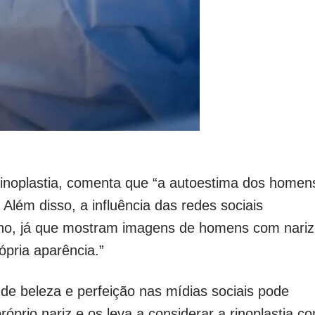
 rinoplastia, comenta que “a autoestima dos homen
lém disso, a influência das redes sociais
eno, já que mostram imagens de homens com nari
ópria aparência.”
de beleza e perfeição nas mídias sociais pode
prio nariz e os leva a considerar a rinoplastia c