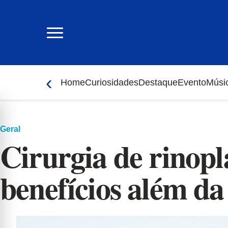
Ir
para
o
conteúdo
‹
Home
Curiosidades
Destaque
Evento
Músi
Geral
Cirurgia de rinopl
benefícios além da 