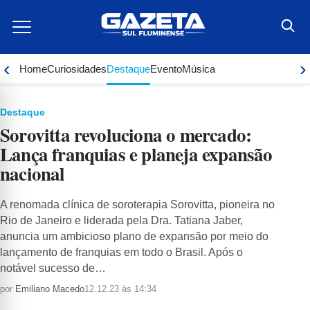
Ir
para
o
conteúdo
‹
›
Home
Curiosidades
Destaque
Evento
Música
Destaque
Sorovitta revoluciona o mercado:
Lança franquias e planeja expansão
nacional
A renomada clínica de soroterapia Sorovitta, pioneira no
Rio de Janeiro e liderada pela Dra. Tatiana Jaber,
anuncia um ambicioso plano de expansão por meio do
lançamento de franquias em todo o Brasil. Após o
notável sucesso de…
por
Emiliano Macedo
12.12.23 às 14:34