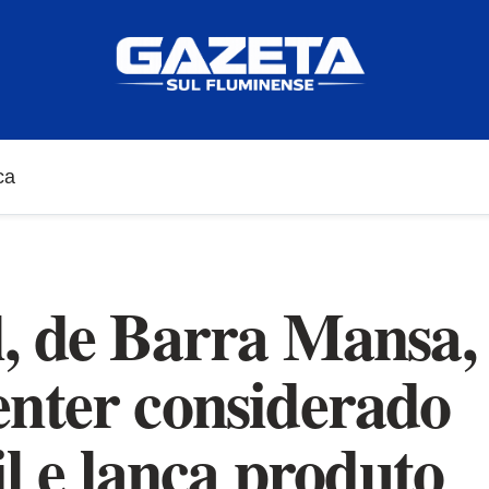
ca
, de Barra Mansa,
nter considerado
il e lança produto