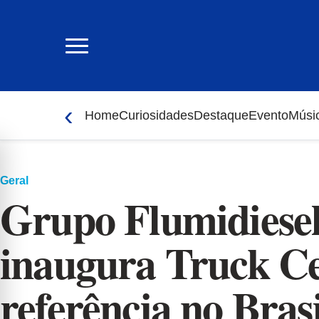
Ir
para
o
conteúdo
‹
Home
Curiosidades
Destaque
Evento
Músi
Geral
Grupo Flumidiesel
inaugura Truck Ce
referência no Bras