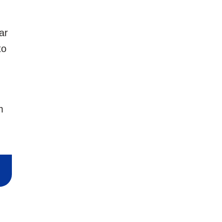
ar
to
m