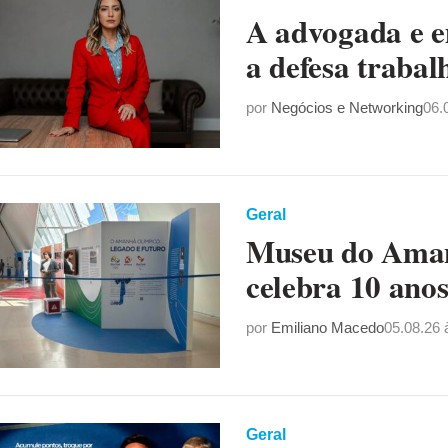
A advogada e 
a defesa trabal
por
Negócios e Networking
06.
Geral
Museu do Aman
celebra 10 ano
por
Emiliano Macedo
05.08.26 
Geral