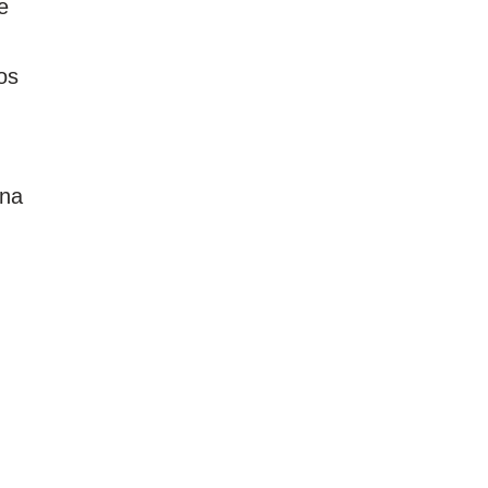
e
os
 na