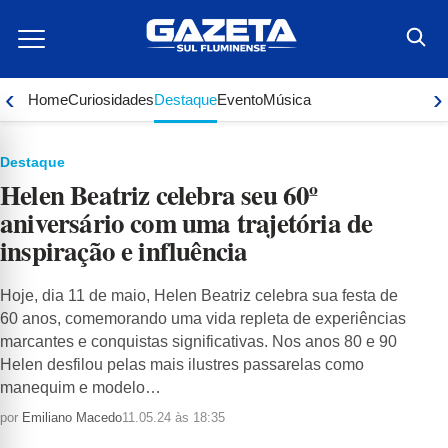
Ir
para
o
conteúdo
‹
›
Home
Curiosidades
Destaque
Evento
Música
Destaque
Helen Beatriz celebra seu 60º
aniversário com uma trajetória de
inspiração e influência
Hoje, dia 11 de maio, Helen Beatriz celebra sua festa de
60 anos, comemorando uma vida repleta de experiências
marcantes e conquistas significativas. Nos anos 80 e 90
Helen desfilou pelas mais ilustres passarelas como
manequim e modelo…
por
Emiliano Macedo
11.05.24 às 18:35