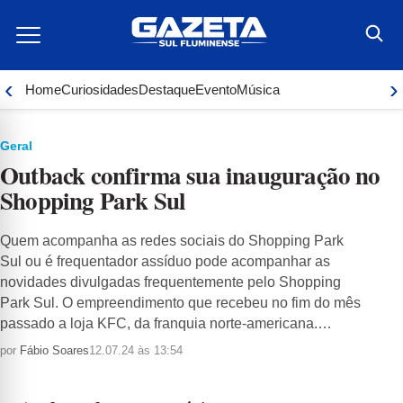
Ir
para
o
conteúdo
‹
›
Home
Curiosidades
Destaque
Evento
Música
Geral
Outback confirma sua inauguração no
Shopping Park Sul
Quem acompanha as redes sociais do Shopping Park
Sul ou é frequentador assíduo pode acompanhar as
novidades divulgadas frequentemente pelo Shopping
Park Sul. O empreendimento que recebeu no fim do mês
passado a loja KFC, da franquia norte-americana.…
por
Fábio Soares
12.07.24 às 13:54