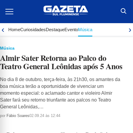
Ir
para
o
conteúdo
‹
›
Home
Curiosidades
Destaque
Evento
Música
Música
Almir Sater Retorna ao Palco do
Teatro General Leônidas após 5 Anos
No dia 8 de outubro, terça-feira, às 21h30, os amantes da
boa música terão a oportunidade de vivenciar um
momento especial: o aclamado cantor e violeiro Almir
Sater fará seu retorno triunfante aos palcos no Teatro
General Leônidas,…
por
Fábio Soares
02.09.24 às 12:44