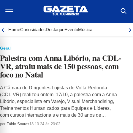
Ir
para
o
conteúdo
‹
›
Home
Curiosidades
Destaque
Evento
Música
Geral
Palestra com Anna Libório, na CDL-
VR, atraiu mais de 150 pessoas, com
foco no Natal
A Câmara de Dirigentes Lojistas de Volta Redonda
(CDL-VR) realizou ontem, 17/10, a palestra com a Anna
Libório, especialista em Varejo, Visual Merchandising,
Treinamentos Humanizados para Equipes e Líderes,
com cursos internacionais e mais de 30 anos de…
por
Fábio Soares
18.10.24 às 20:02