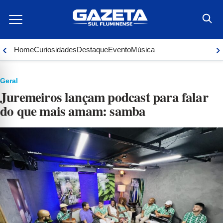
Ir
para
o
conteúdo
‹
›
Home
Curiosidades
Destaque
Evento
Música
Geral
Juremeiros lançam podcast para falar
do que mais amam: samba