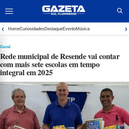
Ir
para
o
conteúdo
‹
›
Home
Curiosidades
Destaque
Evento
Música
Geral
Rede municipal de Resende vai contar
com mais sete escolas em tempo
integral em 2025