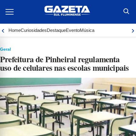
Ir
para
o
conteúdo
‹
›
Home
Curiosidades
Destaque
Evento
Música
Geral
Prefeitura de Pinheiral regulamenta
uso de celulares nas escolas municipais