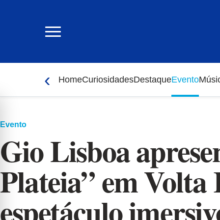
Ir
para
o
conteúdo
‹
Home
Curiosidades
Destaque
Evento
Músi
Evento
Gio Lisboa aprese
Plateia” em Volta
espetáculo imersiv