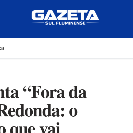
ca
nta “Fora da
 Redonda: o
o que vai