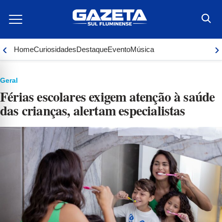
Ir
para
o
conteúdo
‹
›
Home
Curiosidades
Destaque
Evento
Música
Geral
Férias escolares exigem atenção à saúde
das crianças, alertam especialistas