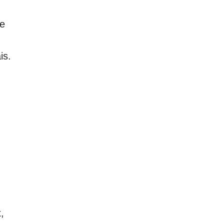
 e
is.
,