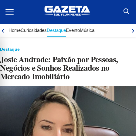
Ir
para
o
conteúdo
‹
›
Home
Curiosidades
Destaque
Evento
Música
Destaque
Josie Andrade: Paixão por Pessoas,
Negócios e Sonhos Realizados no
Mercado Imobiliário