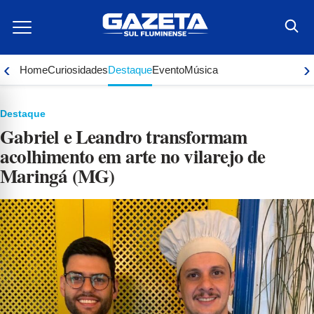
Ir
para
o
conteúdo
‹
›
Home
Curiosidades
Destaque
Evento
Música
Destaque
Gabriel e Leandro transformam
acolhimento em arte no vilarejo de
Maringá (MG)