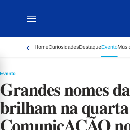
Ir
para
o
conteúdo
‹
Home
Curiosidades
Destaque
Evento
Músi
Evento
Grandes nomes da
brilham na quarta
ComunicAÇÃO no 