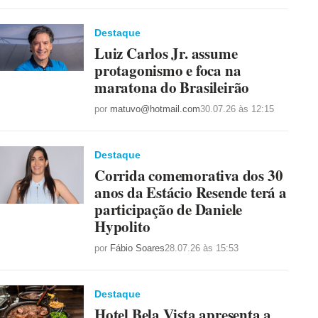
Destaque
Luiz Carlos Jr. assume
protagonismo e foca na
maratona do Brasileirão
por
matuvo@hotmail.com
30.07.26 às 12:15
Destaque
Corrida comemorativa dos 30
anos da Estácio Resende terá a
participação de Daniele
Hypolito
por
Fábio Soares
28.07.26 às 15:53
Destaque
Hotel Bela Vista apresenta a