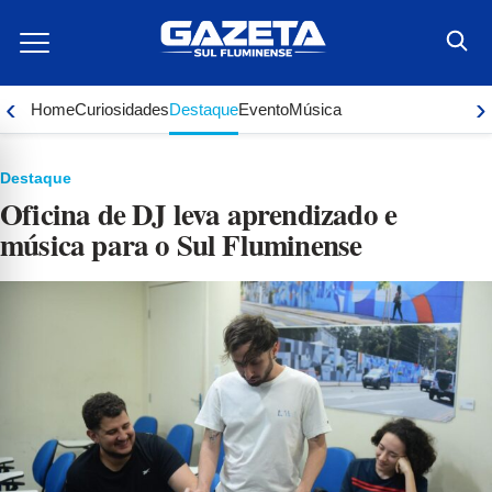
Ir
para
o
conteúdo
‹
›
Home
Curiosidades
Destaque
Evento
Música
Destaque
Oficina de DJ leva aprendizado e
música para o Sul Fluminense