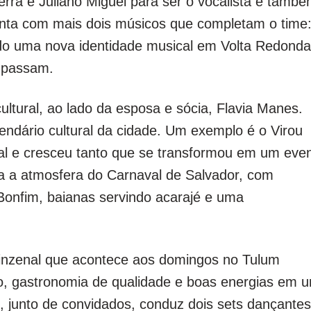
erra e Juliano Miguel para ser o vocalista e tamb
conta com mais dois músicos que completam o time
ado uma nova identidade musical em Volta Redonda
e passam.
ltural, ao lado da esposa e sócia, Flavia Manes.
endário cultural da cidade. Um exemplo é o Virou
al e cresceu tanto que se transformou em um eve
ria a atmosfera do Carnaval de Salvador, com
 Bonfim, baianas servindo acarajé e uma
uinzenal que acontece aos domingos no Tulum
ivo, gastronomia de qualidade e boas energias em 
 junto de convidados, conduz dois sets dançantes