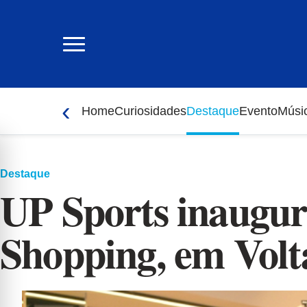
Ir
para
o
conteúdo
‹
Home
Curiosidades
Destaque
Evento
Músi
Destaque
UP Sports inaugura
Shopping, em Vol