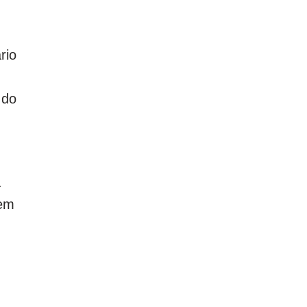
rio
 do
.
nem