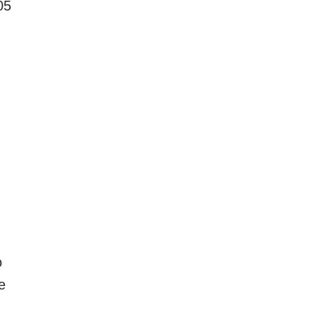
05
o
e