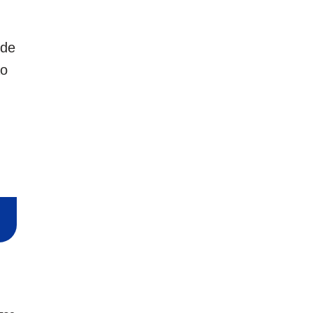
 de
ão