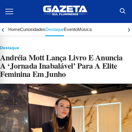
Ir
para
o
conteúdo
‹
›
Home
Curiosidades
Destaque
Evento
Música
Destaque
Andréia Mott Lança Livro E Anuncia
A ‘Jornada Inabalável’ Para A Elite
Feminina Em Junho