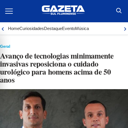
Ir
para
o
conteúdo
‹
›
Home
Curiosidades
Destaque
Evento
Música
Geral
Avanço de tecnologias minimamente
invasivas reposiciona o cuidado
urológico para homens acima de 50
anos