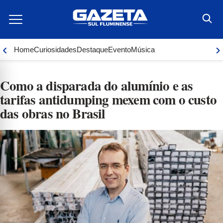
Ir
para
o
conteúdo
‹
›
Home
Curiosidades
Destaque
Evento
Música
Como a disparada do alumínio e as
tarifas antidumping mexem com o custo
das obras no Brasil