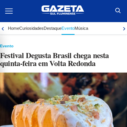
Ir
para
o
conteúdo
‹
›
Home
Curiosidades
Destaque
Evento
Música
Evento
Festival Degusta Brasil chega nesta
quinta-feira em Volta Redonda