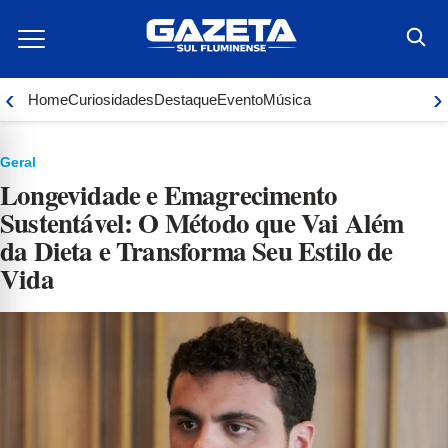
Ir
para
o
conteúdo
‹
›
Home
Curiosidades
Destaque
Evento
Música
Geral
Longevidade e Emagrecimento
Sustentável: O Método que Vai Além
da Dieta e Transforma Seu Estilo de
Vida