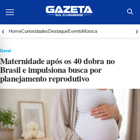
Ir
para
o
conteúdo
‹
›
Home
Curiosidades
Destaque
Evento
Música
Geral
Maternidade após os 40 dobra no
Brasil e impulsiona busca por
planejamento reprodutivo