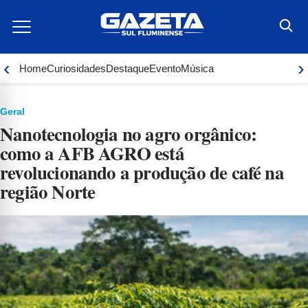
Ir
para
o
conteúdo
‹
›
Home
Curiosidades
Destaque
Evento
Música
Geral
Nanotecnologia no agro orgânico:
como a AFB AGRO está
revolucionando a produção de café na
região Norte