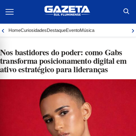
Ir
para
o
conteúdo
‹
›
Home
Curiosidades
Destaque
Evento
Música
Nos bastidores do poder: como Gabs
transforma posicionamento digital em
ativo estratégico para lideranças