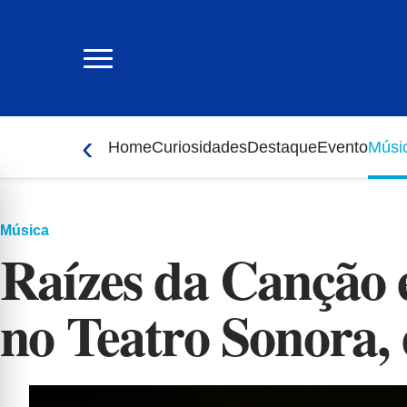
Ir
para
o
conteúdo
‹
Home
Curiosidades
Destaque
Evento
Músi
Música
Raízes da Canção 
no Teatro Sonora,