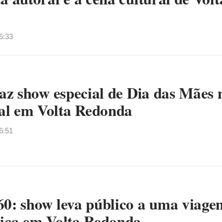
6:33
faz show especial de Dia das Mães 
al em Volta Redonda
6:51
60: show leva público a uma viage
gica em Volta Redonda