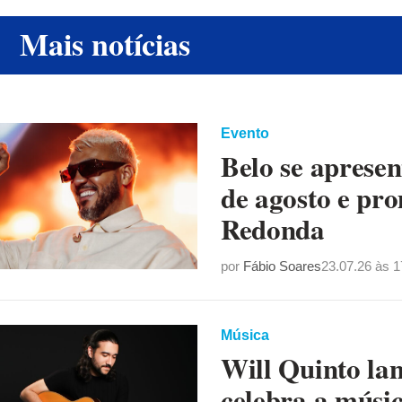
Mais notícias
Evento
Belo se apresen
de agosto e pro
Redonda
por
Fábio Soares
23.07.26 às 1
Música
Will Quinto la
celebra a músic