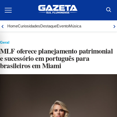
Ir
para
o
conteúdo
‹
›
Home
Curiosidades
Destaque
Evento
Música
Geral
MLF oferece planejamento patrimonial
e sucessório em português para
brasileiros em Miami