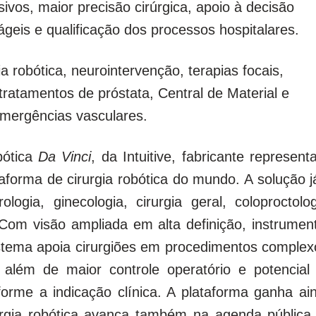
os, maior precisão cirúrgica, apoio à decisão
is ágeis e qualificação dos processos hospitalares.
a robótica, neurointervenção, terapias focais,
tratamentos de próstata, Central de Material e
emergências vasculares.
bótica
Da Vinci
, da Intuitive, fabricante represent
taforma de cirurgia robótica do mundo. A solução j
logia, ginecologia, cirurgia geral, coloproctolog
 Com visão ampliada em alta definição, instrumen
istema apoia cirurgiões em procedimentos complex
 além de maior controle operatório e potencial
orme a indicação clínica. A plataforma ganha ai
gia robótica avança também na agenda pública