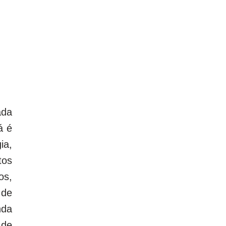
ada
á é
ia,
tos
os,
 de
nda
 de