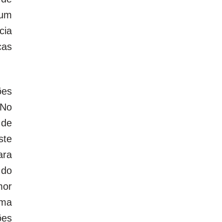
 um
cia
cas
ões
 No
 de
ste
ara
 do
mor
rma
ões