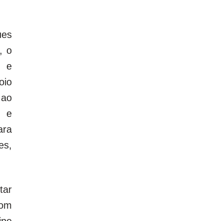
ues
, o
X e
oio
 ao
e e
ara
es,
tar
com