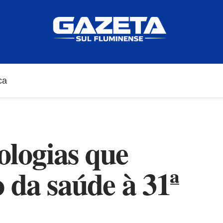
ca
ologias que
 da saúde à 31ª