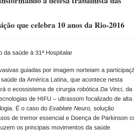
nsformando a defesa trabalhista das
ção que celebra 10 anos da Rio-2016
ro da saúde à 31ª Hospitalar
nvasivas guiadas por imagem norteiam a participaç
e saúde da América Latina, que acontece nesta
rá o ecossistema de
cirurgia robótica
Da Vinci
, da
tecnologias de HIFU – ultrassom focalizado de alta
logia. É o caso do
Exablate Neuro
,
solução
casos de tremor essencial e Doença de Parkinson 
raduzem os principais movimentos da saúde