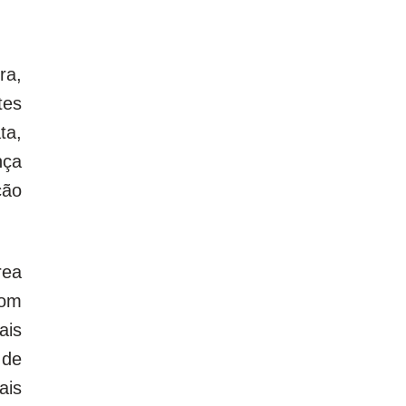
ra,
tes
ta,
nça
ção
rea
com
ais
 de
ais