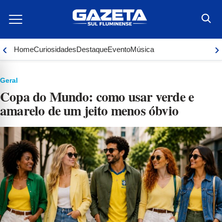
Ir
para
o
conteúdo
‹
›
Home
Curiosidades
Destaque
Evento
Música
Geral
Copa do Mundo: como usar verde e
amarelo de um jeito menos óbvio