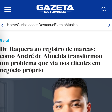
Ir
para
o
conteúdo
‹
›
Home
Curiosidades
Destaque
Evento
Música
Geral
De Itaquera ao registro de marcas:
como André de Almeida transformou
um problema que via nos clientes em
negócio próprio