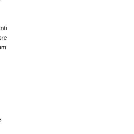
r
nti
bre
cam
o