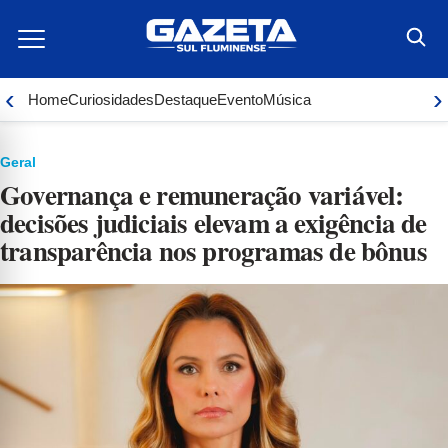
Ir
para
o
conteúdo
‹
›
Home
Curiosidades
Destaque
Evento
Música
Geral
Governança e remuneração variável:
decisões judiciais elevam a exigência de
transparência nos programas de bônus